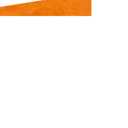
1989 yılında kurulmuş olan firmamız;
Konya’da 4000 m² kapalı alan üzerine
kurulu üretim tes-islerinde 50 kişilik
deneyimli kadrosu ve birçok ülkede
bulunan bayii ağı ile, her türlü değirmen
makinaları imalatı alanında faaliyet
göstermekte, müşterilerine un ve irmik
üretim tesisleri konusunda anahtar teslim
çözümler sunmaktadır.