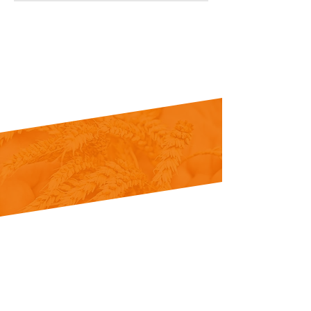
В Конье, на производственных
мощностях площадью 4000 м², с