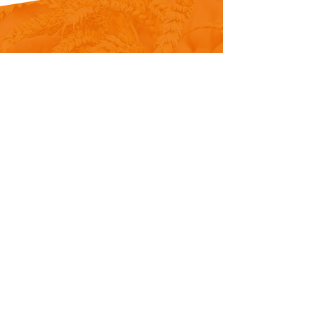
В Конье, на производственных
мощностях площадью 4000 м², с
коллективом из 50 опытных
специалистов и сетью дилеров во
многих странах, компания
осуществляет деятельность в области
производства мельничного
оборудования и предлагает своим
клиентам решения «под ключ» по
строительству мельниц для