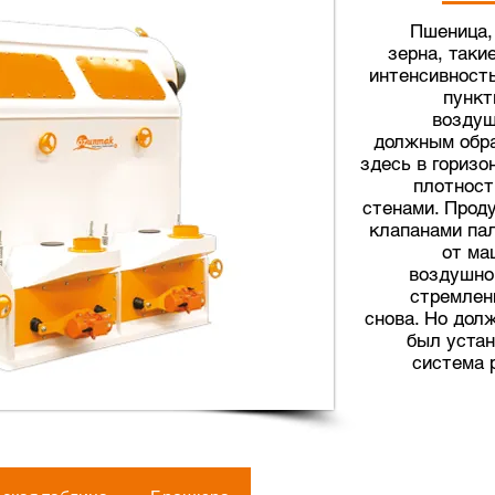
Пшеница,
зерна, таки
интенсивност
пункт
воздуш
должным обра
здесь в горизо
плотност
стенами. Прод
клапанами па
от ма
воздушно
стремлен
снова. Но дол
был устан
система 