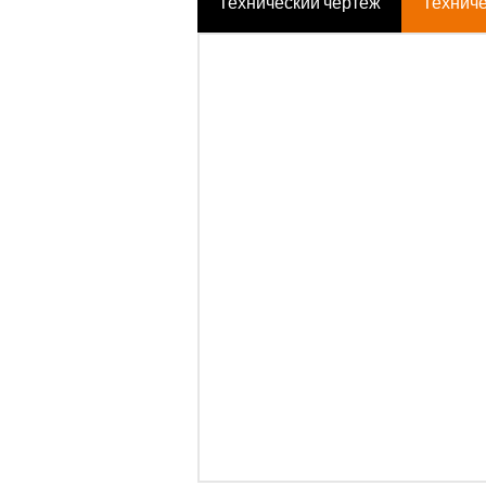
Технический чертёж
Техниче