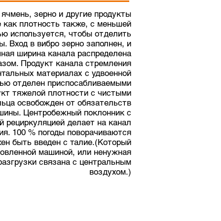
 ячмень, зерно и другие продукты
е как плотность также, с меньшей
ью используется, чтобы отделить
ы. Вход в вибро зерно заполнен, и
ная ширина канала распределена
зом. Продукт канала стремления
нтальных материалах с удвоенной
ью отделен приспосабливаемыми
укт тяжелой плотности с чистыми
льца освобожден от обязательств
шины. Центробежный поклонник с
й рециркуляцией делает на канал
ия. 100 % погоды поворачиваются
жен быть введен с талие.(Который
овленной машиной, или ненужная
разгрузки связана с центральным
воздухом.)