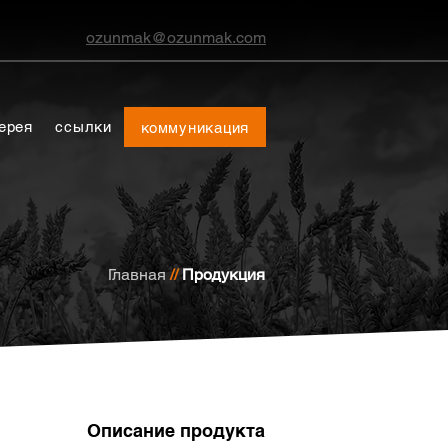
ozunmak@ozunmak.com
ерея
ссылки
коммуникация
Главная
//
Продукция
Описание продукта